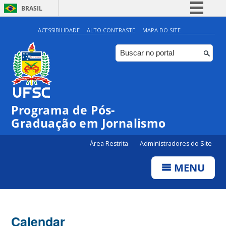
BRASIL
Simplifique!
ACESSIBILIDADE
ALTO CONTRASTE
MAPA DO SITE
Comunica BR
Participe
Acesso à informação
Legislação
00:00
Programa de Pós-
Canais
Graduação em Jornalismo
01:00
Área Restrita
Administradores do Site
02:00
MENU
03:00
Calendar
04:00