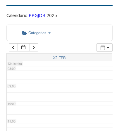
Calendário
PPGJOR
2025
05:00
Categorias
06:00
07:00
21
TER
Dia inteiro
08:00
09:00
10:00
11:00