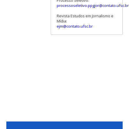
Processo Seletivo:
processoseletivo.ppgjor@contato.ufsc.br
Revista Estudos em Jornalismo e
Mídia:
ejm@contato.ufsc.br