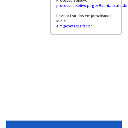
Processo Seletivo:
processoseletivo.ppgjor@contato.ufsc.br
Revista Estudos em Jornalismo e
Mídia:
ejm@contato.ufsc.br