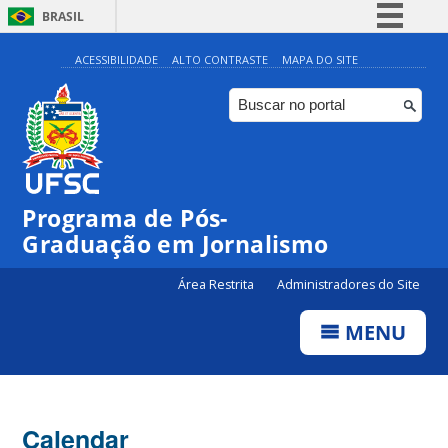
BRASIL
Simplifique!
ACESSIBILIDADE
ALTO CONTRASTE
MAPA DO SITE
Comunica BR
Participe
Acesso à informação
Legislação
00:00
Programa de Pós-
Canais
Graduação em Jornalismo
01:00
Área Restrita
Administradores do Site
02:00
MENU
03:00
Calendar
04:00