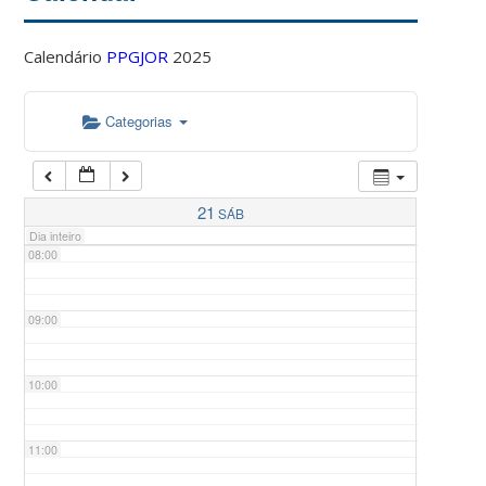
Calendário
PPGJOR
2025
05:00
Categorias
06:00
07:00
21
SÁB
Dia inteiro
08:00
09:00
10:00
11:00