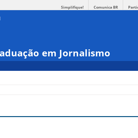
Simplifique!
Comunica BR
Parti
aduação em Jornalismo