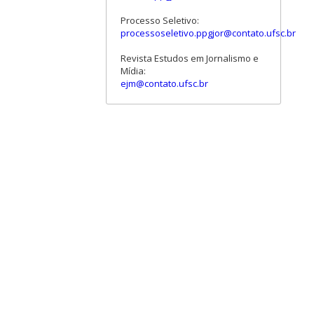
Processo Seletivo:
processoseletivo.ppgjor@contato.ufsc.br
Revista Estudos em Jornalismo e
Mídia:
ejm@contato.ufsc.br