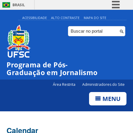
BRASIL
Simplifique!
ACESSIBILIDADE
ALTO CONTRASTE
MAPA DO SITE
Comunica BR
Participe
Acesso à informação
Legislação
00:00
Programa de Pós-
Canais
Graduação em Jornalismo
01:00
Área Restrita
Administradores do Site
02:00
MENU
03:00
Calendar
04:00