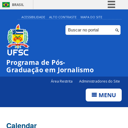
BRASIL
Simplifique!
ACESSIBILIDADE
ALTO CONTRASTE
MAPA DO SITE
Comunica BR
Participe
Acesso à informação
Legislação
00:00
Programa de Pós-
Canais
Graduação em Jornalismo
01:00
Área Restrita
Administradores do Site
02:00
MENU
03:00
Calendar
04:00