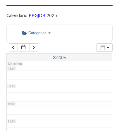
Calendário
PPGJOR
2025
05:00
Categorias
06:00
07:00
22
QUA
Dia inteiro
08:00
09:00
10:00
11:00