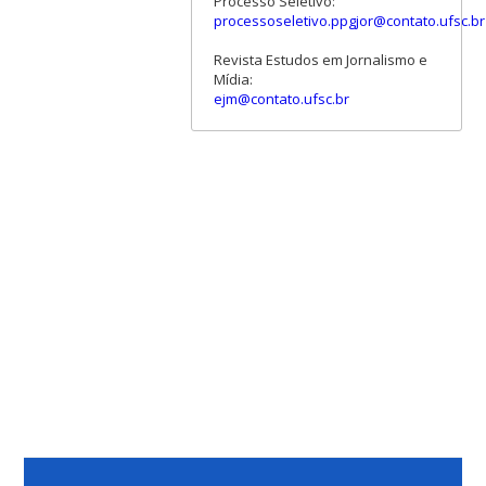
Processo Seletivo:
processoseletivo.ppgjor@contato.ufsc.br
Revista Estudos em Jornalismo e
Mídia:
ejm@contato.ufsc.br