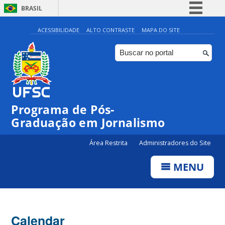
BRASIL
Simplifique!
ACESSIBILIDADE
ALTO CONTRASTE
MAPA DO SITE
Comunica BR
Participe
Acesso à informação
Legislação
00:00
Programa de Pós-
Canais
Graduação em Jornalismo
01:00
Área Restrita
Administradores do Site
02:00
MENU
03:00
Calendar
04:00