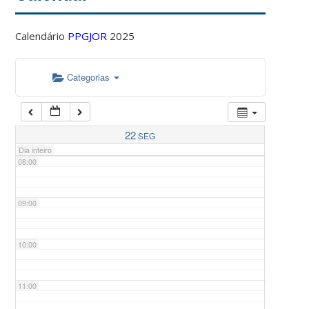
Calendário
PPGJOR
2025
05:00
Categorias
06:00
07:00
22
SEG
Dia inteiro
08:00
09:00
10:00
11:00