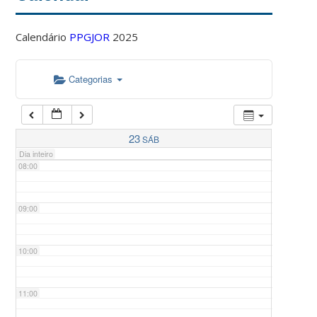
Calendário
PPGJOR
2025
05:00
Categorias
06:00
07:00
23
SÁB
Dia inteiro
08:00
09:00
10:00
11:00