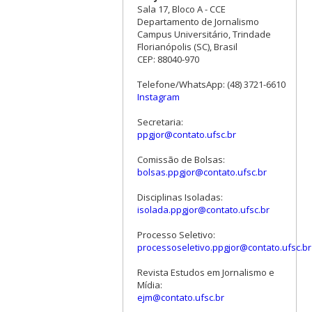
Sala 17, Bloco A - CCE
Departamento de Jornalismo
Campus Universitário, Trindade
Florianópolis (SC), Brasil
CEP: 88040-970
Telefone/WhatsApp: (48) 3721-6610
Instagram
Secretaria:
ppgjor@contato.ufsc.br
Comissão de Bolsas:
bolsas.ppgjor@contato.ufsc.br
Disciplinas Isoladas:
isolada.ppgjor@contato.ufsc.br
Processo Seletivo:
processoseletivo.ppgjor@contato.ufsc.br
Revista Estudos em Jornalismo e
Mídia:
ejm@contato.ufsc.br