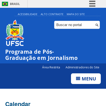
BRASIL
Simplifique!
ACESSIBILIDADE
ALTO CONTRASTE
MAPA DO SITE
Comunica BR
Participe
Acesso à informação
Legislação
00:00
Programa de Pós-
Canais
Graduação em Jornalismo
01:00
Área Restrita
Administradores do Site
02:00
MENU
03:00
Calendar
04:00