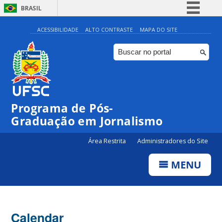
BRASIL
Simplifique!
ACESSIBILIDADE
ALTO CONTRASTE
MAPA DO SITE
Comunica BR
Participe
Acesso à informação
Legislação
00:00
Programa de Pós-
Canais
Graduação em Jornalismo
01:00
Área Restrita
Administradores do Site
02:00
MENU
03:00
Calendar
04:00