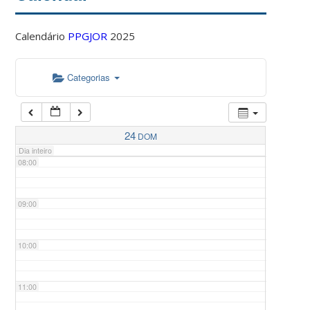
Calendário
PPGJOR
2025
05:00
Categorias
06:00
07:00
24
DOM
Dia inteiro
08:00
09:00
10:00
11:00