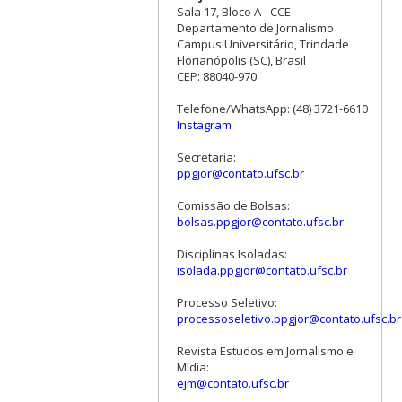
Sala 17, Bloco A - CCE
Departamento de Jornalismo
Campus Universitário, Trindade
Florianópolis (SC), Brasil
CEP: 88040-970
Telefone/WhatsApp: (48) 3721-6610
Instagram
Secretaria:
ppgjor@contato.ufsc.br
Comissão de Bolsas:
bolsas.ppgjor@contato.ufsc.br
Disciplinas Isoladas:
isolada.ppgjor@contato.ufsc.br
Processo Seletivo:
processoseletivo.ppgjor@contato.ufsc.br
Revista Estudos em Jornalismo e
Mídia:
ejm@contato.ufsc.br