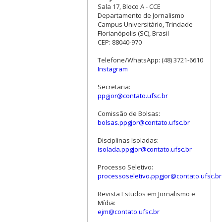
Sala 17, Bloco A - CCE
Departamento de Jornalismo
Campus Universitário, Trindade
Florianópolis (SC), Brasil
CEP: 88040-970
Telefone/WhatsApp: (48) 3721-6610
Instagram
Secretaria:
ppgjor@contato.ufsc.br
Comissão de Bolsas:
bolsas.ppgjor@contato.ufsc.br
Disciplinas Isoladas:
isolada.ppgjor@contato.ufsc.br
Processo Seletivo:
processoseletivo.ppgjor@contato.ufsc.br
Revista Estudos em Jornalismo e
Mídia:
ejm@contato.ufsc.br