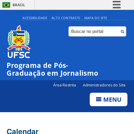
BRASIL
Simplifique!
ACESSIBILIDADE
ALTO CONTRASTE
MAPA DO SITE
Comunica BR
Participe
Acesso à informação
Legislação
00:00
Programa de Pós-
Canais
Graduação em Jornalismo
01:00
Área Restrita
Administradores do Site
02:00
MENU
03:00
Calendar
04:00