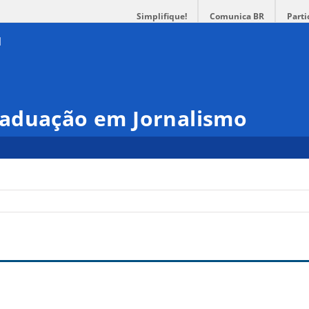
Simplifique!
Comunica BR
Parti
aduação em Jornalismo