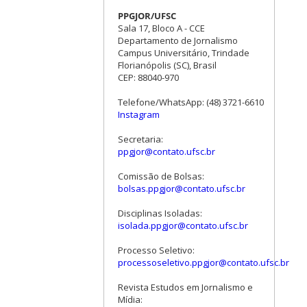
PPGJOR/UFSC
Sala 17, Bloco A - CCE
Departamento de Jornalismo
Campus Universitário, Trindade
Florianópolis (SC), Brasil
CEP: 88040-970
Telefone/WhatsApp: (48) 3721-6610
Instagram
Secretaria:
ppgjor@contato.ufsc.br
Comissão de Bolsas:
bolsas.ppgjor@contato.ufsc.br
Disciplinas Isoladas:
isolada.ppgjor@contato.ufsc.br
Processo Seletivo:
processoseletivo.ppgjor@contato.ufsc.br
Revista Estudos em Jornalismo e
Mídia: