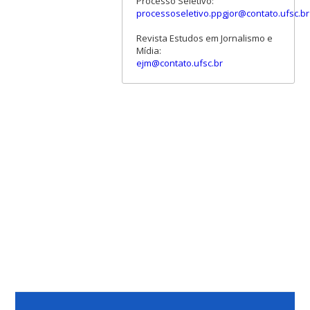
Processo Seletivo:
processoseletivo.ppgjor@contato.ufsc.br
Revista Estudos em Jornalismo e
Mídia:
ejm@contato.ufsc.br