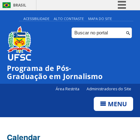
BRASIL
Simplifique!
ACESSIBILIDADE
ALTO CONTRASTE
MAPA DO SITE
Comunica BR
Participe
Acesso à informação
Legislação
00:00
Programa de Pós-
Canais
Graduação em Jornalismo
01:00
Área Restrita
Administradores do Site
02:00
MENU
03:00
Calendar
04:00