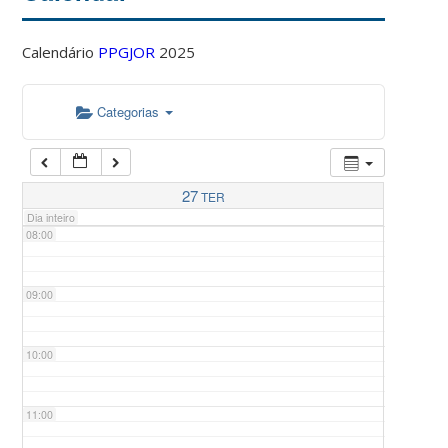
Calendário
PPGJOR
2025
05:00
Categorias
06:00
07:00
27
TER
Dia inteiro
08:00
09:00
10:00
11:00