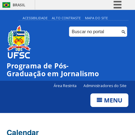
BRASIL
Simplifique!
ACESSIBILIDADE
ALTO CONTRASTE
MAPA DO SITE
Comunica BR
Participe
Acesso à informação
Legislação
00:00
Programa de Pós-
Canais
Graduação em Jornalismo
01:00
Área Restrita
Administradores do Site
02:00
MENU
03:00
Calendar
04:00