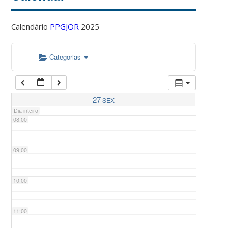
Calendário
PPGJOR
2025
05:00
Categorias
06:00
07:00
27
SEX
Dia inteiro
08:00
09:00
10:00
11:00