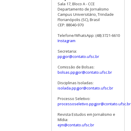
Sala 17, Bloco A - CCE
Departamento de Jornalismo
Campus Universitário, Trindade
Florianópolis (SC), Brasil
CEP: 88040-970
Telefone/WhatsApp: (48) 3721-6610
Instagram
Secretaria:
ppgjor@contato.ufsc.br
Comissão de Bolsas:
bolsas.ppgjor@contato.ufsc.br
Disciplinas Isoladas:
isolada.ppgjor@contato.ufsc.br
Processo Seletivo:
processoseletivo.ppgjor@contato.ufsc.br
Revista Estudos em Jornalismo e
Mídia:
ejm@contato.ufsc.br