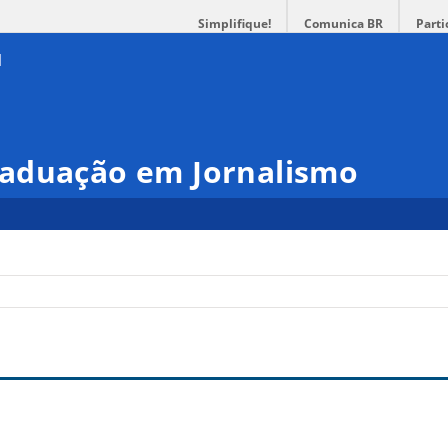
Simplifique!
Comunica BR
Parti
aduação em Jornalismo