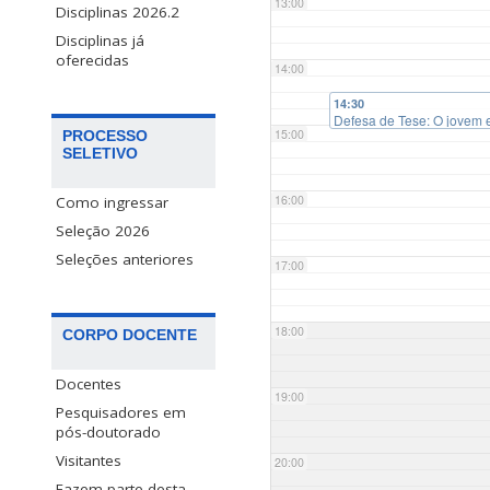
13:00
Disciplinas 2026.2
Disciplinas já
oferecidas
14:00
14:30
Defesa de Tese: O jovem e 
15:00
PROCESSO
SELETIVO
16:00
Como ingressar
Seleção 2026
Seleções anteriores
17:00
18:00
CORPO DOCENTE
Docentes
19:00
Pesquisadores em
pós-doutorado
Visitantes
20:00
Fazem parte desta