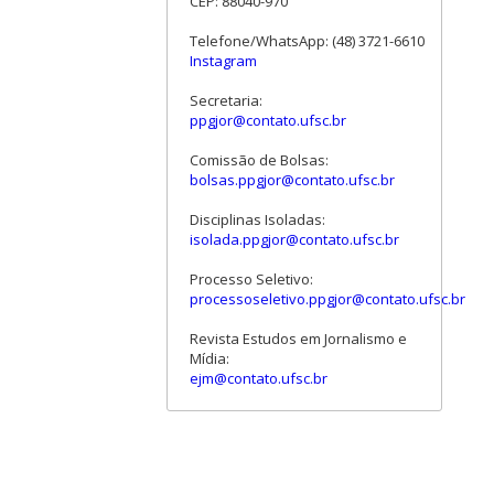
CEP: 88040-970
Telefone/WhatsApp: (48) 3721-6610
Instagram
Secretaria:
ppgjor@contato.ufsc.br
Comissão de Bolsas:
bolsas.ppgjor@contato.ufsc.br
Disciplinas Isoladas:
isolada.ppgjor@contato.ufsc.br
Processo Seletivo:
processoseletivo.ppgjor@contato.ufsc.br
Revista Estudos em Jornalismo e
Mídia:
ejm@contato.ufsc.br