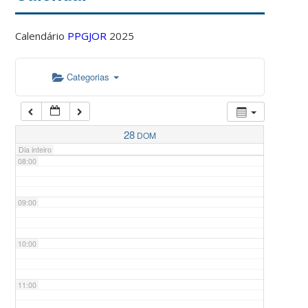
Calendário
PPGJOR
2025
05:00
Categorias
06:00
07:00
28
DOM
Dia inteiro
08:00
09:00
10:00
11:00