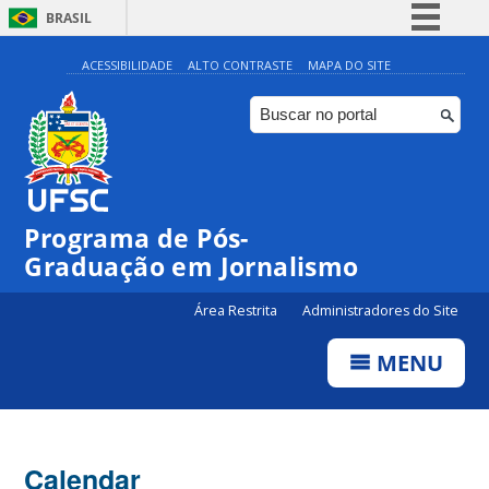
BRASIL
Simplifique!
ACESSIBILIDADE
ALTO CONTRASTE
MAPA DO SITE
Comunica BR
Participe
Acesso à informação
Legislação
00:00
Programa de Pós-
Canais
Graduação em Jornalismo
01:00
Área Restrita
Administradores do Site
02:00
MENU
03:00
Calendar
04:00