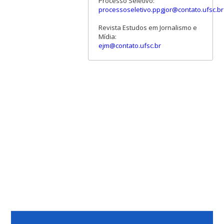
Processo Seletivo:
processoseletivo.ppgjor@contato.ufsc.br
Revista Estudos em Jornalismo e
Mídia:
ejm@contato.ufsc.br