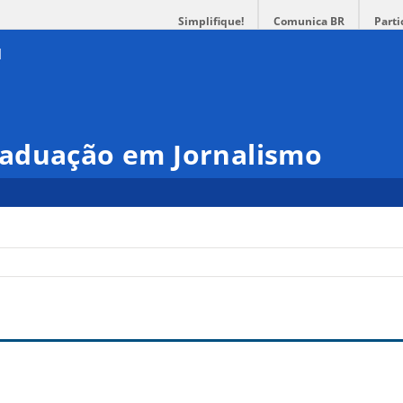
Simplifique!
Comunica BR
Parti
aduação em Jornalismo