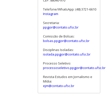
CEP: 88040-970
Telefone/WhatsApp: (48) 3721-6610
Instagram
Secretaria:
ppgjor@contato.ufsc.br
Comissão de Bolsas:
bolsas.ppgjor@contato.ufsc.br
Disciplinas Isoladas:
isolada.ppgjor@contato.ufsc.br
Processo Seletivo:
processoseletivo.ppgjor@contato.ufsc.br
Revista Estudos em Jornalismo e
Mídia:
ejm@contato.ufsc.br