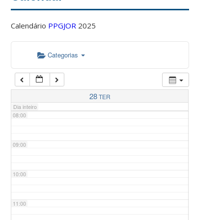
Calendário
PPGJOR
2025
05:00
Categorias
06:00
07:00
28
TER
Dia inteiro
08:00
09:00
10:00
11:00