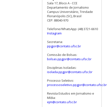
Sala 17, Bloco A - CCE
Departamento de Jornalismo
Campus Universitário, Trindade
Florianópolis (SC), Brasil
CEP: 88040-970
Telefone/WhatsApp: (48) 3721-6610
Instagram
Secretaria:
ppgjor@contato.ufsc.br
Comissão de Bolsas:
bolsas.ppgjor@contato.ufsc.br
Disciplinas Isoladas:
isolada.ppgjor@contato.ufsc.br
Processo Seletivo:
processoseletivo.ppgjor@contato.ufsc.br
Revista Estudos em Jornalismo e
Mídia:
ejm@contato.ufsc.br