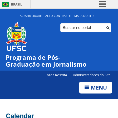
BRASIL
Simplifique!
ACESSIBILIDADE
ALTO CONTRASTE
MAPA DO SITE
Comunica BR
Participe
Acesso à informação
Legislação
00:00
Programa de Pós-
Canais
Graduação em Jornalismo
01:00
Área Restrita
Administradores do Site
02:00
MENU
03:00
Calendar
04:00