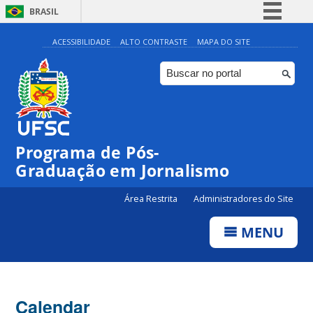
BRASIL
Simplifique!
ACESSIBILIDADE
ALTO CONTRASTE
MAPA DO SITE
Comunica BR
Participe
Acesso à informação
Legislação
00:00
Programa de Pós-
Canais
Graduação em Jornalismo
01:00
Área Restrita
Administradores do Site
02:00
MENU
03:00
Calendar
04:00