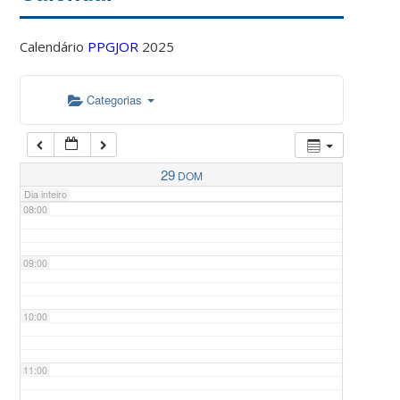
Calendário
PPGJOR
2025
05:00
Categorias
06:00
07:00
29
DOM
Dia inteiro
08:00
09:00
10:00
11:00