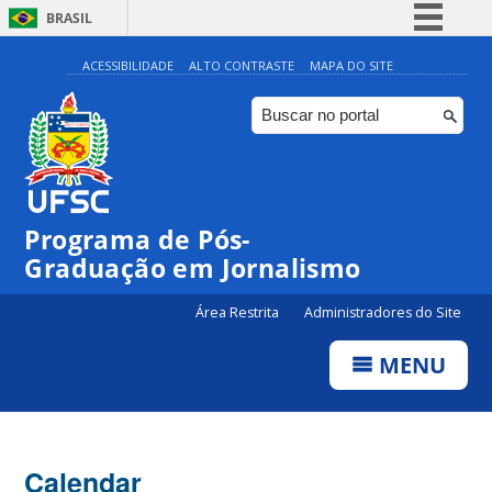
BRASIL
Simplifique!
ACESSIBILIDADE
ALTO CONTRASTE
MAPA DO SITE
Comunica BR
Participe
Acesso à informação
Legislação
00:00
Programa de Pós-
Canais
Graduação em Jornalismo
01:00
Área Restrita
Administradores do Site
02:00
MENU
03:00
Calendar
04:00