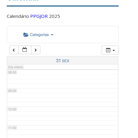
Calendário
PPGJOR
2025
05:00
Categorias
06:00
07:00
31
SEX
Dia inteiro
08:00
09:00
10:00
11:00