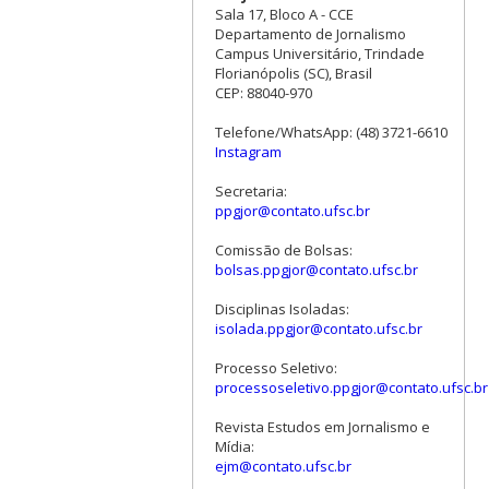
Sala 17, Bloco A - CCE
Departamento de Jornalismo
Campus Universitário, Trindade
Florianópolis (SC), Brasil
CEP: 88040-970
Telefone/WhatsApp: (48) 3721-6610
Instagram
Secretaria:
ppgjor@contato.ufsc.br
Comissão de Bolsas:
bolsas.ppgjor@contato.ufsc.br
Disciplinas Isoladas:
isolada.ppgjor@contato.ufsc.br
Processo Seletivo:
processoseletivo.ppgjor@contato.ufsc.br
Revista Estudos em Jornalismo e
Mídia:
ejm@contato.ufsc.br