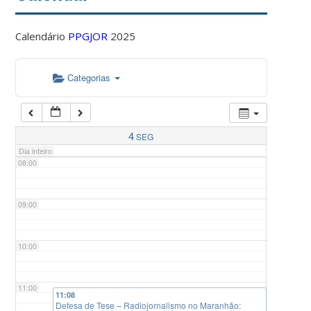
Calendário
PPGJOR
2025
05:00
Categorias
06:00
07:00
4
SEG
Dia inteiro
08:00
09:00
10:00
11:00
11:08
Defesa de Tese – Radiojornalismo no Maranhão: