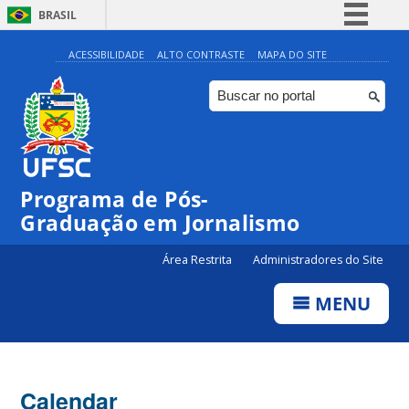
BRASIL
Simplifique!
ACESSIBILIDADE
ALTO CONTRASTE
MAPA DO SITE
Comunica BR
Participe
Acesso à informação
Legislação
00:00
Programa de Pós-
Canais
Graduação em Jornalismo
01:00
Área Restrita
Administradores do Site
02:00
MENU
03:00
Calendar
04:00