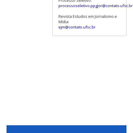
Processo Seletivo:
processoseletivo.ppgjor@contato.ufsc.br
Revista Estudos em Jornalismo e
Mídia:
ejm@contato.ufsc.br