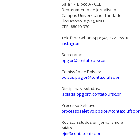
Sala 17, Bloco A - CCE
Departamento de Jornalismo
Campus Universitário, Trindade
Florianópolis (SC), Brasil
CEP: 88040-970
Telefone/WhatsApp: (48) 3721-6610
Instagram
Secretaria:
ppgjor@contato.ufsc.br
Comissão de Bolsas:
bolsas.ppgjor@contato.ufsc.br
Disciplinas Isoladas:
isolada.ppgjor@contato.ufsc.br
Processo Seletivo:
processoseletivo.ppgjor@contato.ufsc.br
Revista Estudos em Jornalismo e
Mídia:
ejm@contato.ufsc.br