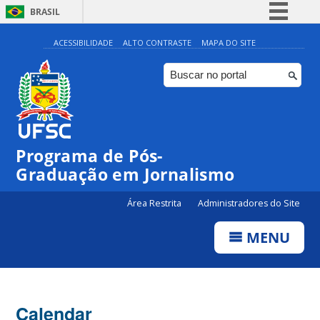
BRASIL
Simplifique!
ACESSIBILIDADE
ALTO CONTRASTE
MAPA DO SITE
Comunica BR
Participe
Acesso à informação
Legislação
00:00
Programa de Pós-
Canais
Graduação em Jornalismo
01:00
Área Restrita
Administradores do Site
02:00
MENU
03:00
Calendar
04:00