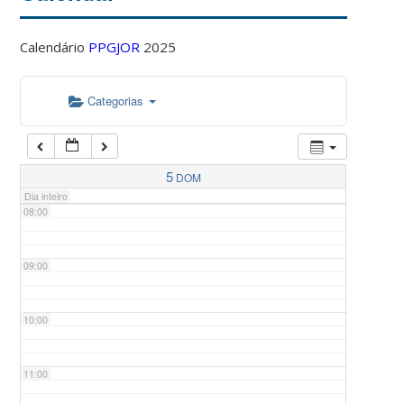
Calendário
PPGJOR
2025
05:00
Categorias
06:00
07:00
5
DOM
Dia inteiro
08:00
09:00
10:00
11:00