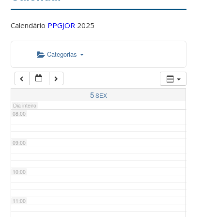
Calendário
PPGJOR
2025
05:00
Categorias
06:00
07:00
5
SEX
Dia inteiro
08:00
09:00
10:00
11:00