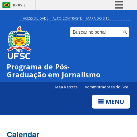
BRASIL
Simplifique!
ACESSIBILIDADE
ALTO CONTRASTE
MAPA DO SITE
Comunica BR
Participe
Acesso à informação
Legislação
00:00
Programa de Pós-
Canais
Graduação em Jornalismo
01:00
Área Restrita
Administradores do Site
02:00
MENU
03:00
Calendar
04:00