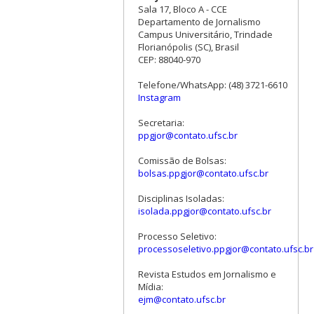
Sala 17, Bloco A - CCE
Departamento de Jornalismo
Campus Universitário, Trindade
Florianópolis (SC), Brasil
CEP: 88040-970
Telefone/WhatsApp: (48) 3721-6610
Instagram
Secretaria:
ppgjor@contato.ufsc.br
Comissão de Bolsas:
bolsas.ppgjor@contato.ufsc.br
Disciplinas Isoladas:
isolada.ppgjor@contato.ufsc.br
Processo Seletivo:
processoseletivo.ppgjor@contato.ufsc.br
Revista Estudos em Jornalismo e
Mídia:
ejm@contato.ufsc.br