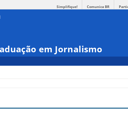
Simplifique!
Comunica BR
Parti
aduação em Jornalismo