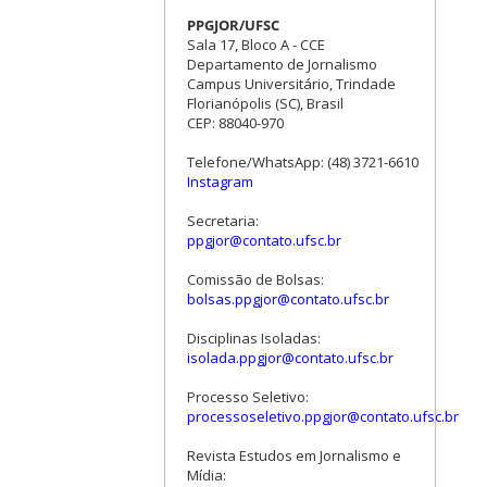
PPGJOR/UFSC
Sala 17, Bloco A - CCE
Departamento de Jornalismo
Campus Universitário, Trindade
Florianópolis (SC), Brasil
CEP: 88040-970
Telefone/WhatsApp: (48) 3721-6610
Instagram
Secretaria:
ppgjor@contato.ufsc.br
Comissão de Bolsas:
bolsas.ppgjor@contato.ufsc.br
Disciplinas Isoladas:
isolada.ppgjor@contato.ufsc.br
Processo Seletivo:
processoseletivo.ppgjor@contato.ufsc.br
Revista Estudos em Jornalismo e
Mídia: