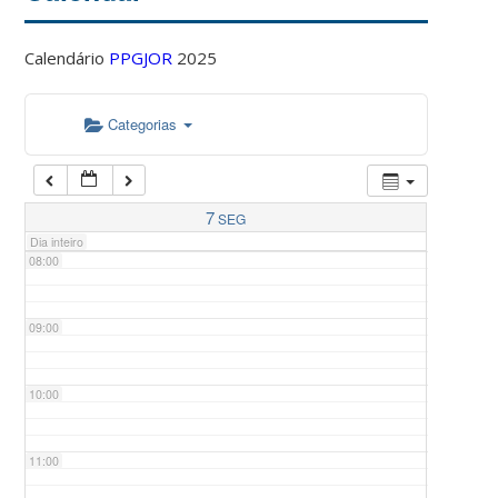
Calendário
PPGJOR
2025
05:00
Categorias
06:00
07:00
7
SEG
Dia inteiro
08:00
09:00
10:00
11:00