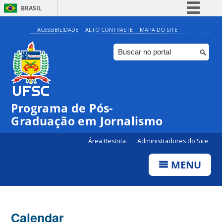
BRASIL
Simplifique!
ACESSIBILIDADE
ALTO CONTRASTE
MAPA DO SITE
Comunica BR
Participe
Acesso à informação
Legislação
00:00
Programa de Pós-
Canais
Graduação em Jornalismo
01:00
Área Restrita
Administradores do Site
02:00
MENU
03:00
Calendar
04:00