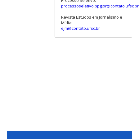
Processo Seletivo:
processoseletivo.ppgjor@contato.ufsc.br
Revista Estudos em Jornalismo e
Mídia:
ejm@contato.ufsc.br