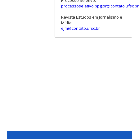
Processo Seletivo:
processoseletivo.ppgjor@contato.ufsc.br
Revista Estudos em Jornalismo e
Mídia:
ejm@contato.ufsc.br