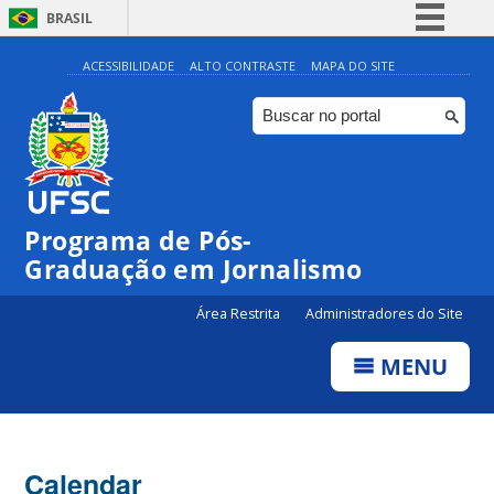
BRASIL
Simplifique!
ACESSIBILIDADE
ALTO CONTRASTE
MAPA DO SITE
Comunica BR
Participe
Acesso à informação
Legislação
00:00
Programa de Pós-
Canais
Graduação em Jornalismo
01:00
Área Restrita
Administradores do Site
02:00
MENU
03:00
Calendar
04:00