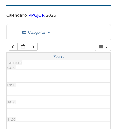
Calendário
PPGJOR
2025
05:00
Categorias
06:00
07:00
7
SEG
Dia inteiro
08:00
09:00
10:00
11:00