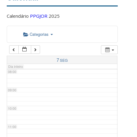
Calendário
PPGJOR
2025
05:00
Categorias
06:00
07:00
7
SEG
Dia inteiro
08:00
09:00
10:00
11:00