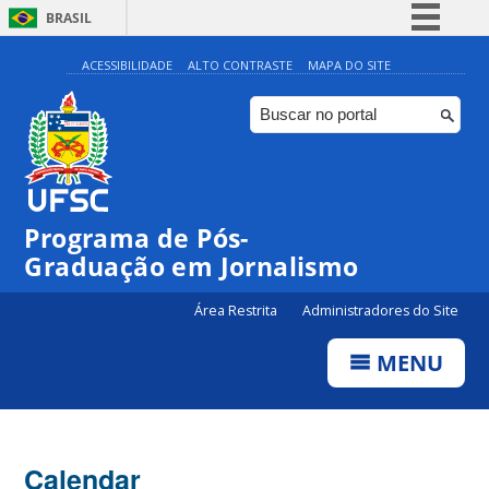
BRASIL
Simplifique!
ACESSIBILIDADE
ALTO CONTRASTE
MAPA DO SITE
Comunica BR
Participe
Acesso à informação
Legislação
00:00
Programa de Pós-
Canais
Graduação em Jornalismo
01:00
Área Restrita
Administradores do Site
02:00
MENU
03:00
Calendar
04:00