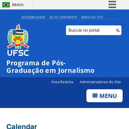
BRASIL
Simplifique!
ACESSIBILIDADE
ALTO CONTRASTE
MAPA DO SITE
Comunica BR
Participe
Acesso à informação
Legislação
00:00
Programa de Pós-
Canais
Graduação em Jornalismo
01:00
Área Restrita
Administradores do Site
02:00
MENU
03:00
Calendar
04:00