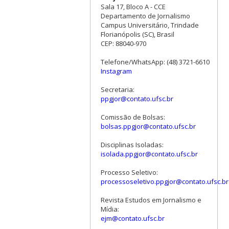
Sala 17, Bloco A - CCE
Departamento de Jornalismo
Campus Universitário, Trindade
Florianópolis (SC), Brasil
CEP: 88040-970
Telefone/WhatsApp: (48) 3721-6610
Instagram
Secretaria:
ppgjor@contato.ufsc.br
Comissão de Bolsas:
bolsas.ppgjor@contato.ufsc.br
Disciplinas Isoladas:
isolada.ppgjor@contato.ufsc.br
Processo Seletivo:
processoseletivo.ppgjor@contato.ufsc.br
Revista Estudos em Jornalismo e
Mídia:
ejm@contato.ufsc.br