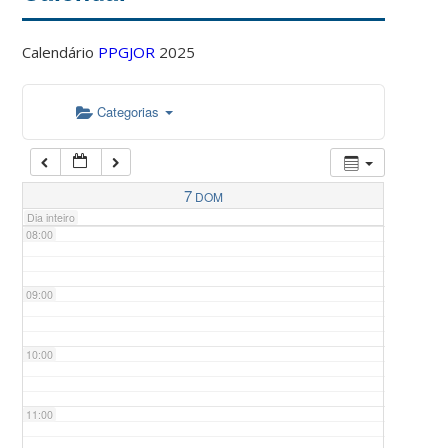
Calendário
PPGJOR
2025
05:00
Categorias
06:00
07:00
7
DOM
Dia inteiro
08:00
09:00
10:00
11:00