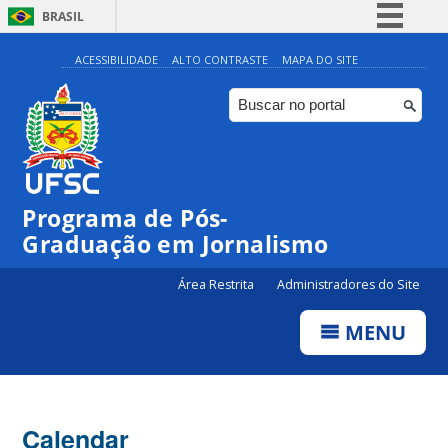
BRASIL
Simplifique!
ACESSIBILIDADE
ALTO CONTRASTE
MAPA DO SITE
Comunica BR
Participe
Acesso à informação
Legislação
00:00
Programa de Pós-
Canais
Graduação em Jornalismo
01:00
Área Restrita
Administradores do Site
02:00
MENU
03:00
Calendar
04:00