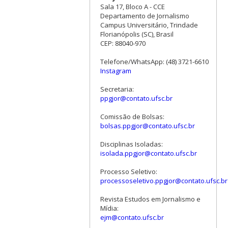
Sala 17, Bloco A - CCE
Departamento de Jornalismo
Campus Universitário, Trindade
Florianópolis (SC), Brasil
CEP: 88040-970
Telefone/WhatsApp: (48) 3721-6610
Instagram
Secretaria:
ppgjor@contato.ufsc.br
Comissão de Bolsas:
bolsas.ppgjor@contato.ufsc.br
Disciplinas Isoladas:
isolada.ppgjor@contato.ufsc.br
Processo Seletivo:
processoseletivo.ppgjor@contato.ufsc.br
Revista Estudos em Jornalismo e
Mídia:
ejm@contato.ufsc.br