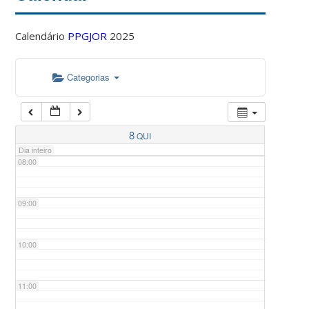
Calendário
PPGJOR
2025
05:00
Categorias
06:00
07:00
8
QUI
Dia inteiro
08:00
09:00
10:00
11:00