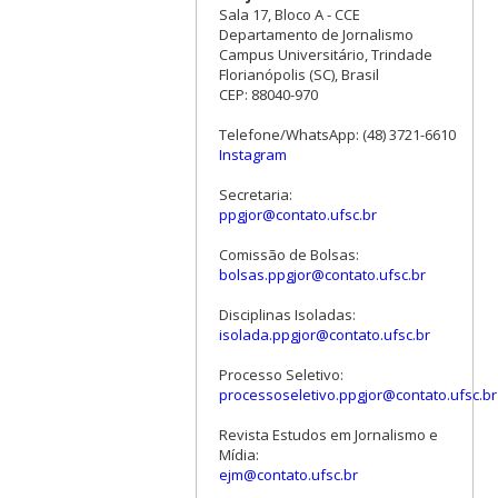
Sala 17, Bloco A - CCE
Departamento de Jornalismo
Campus Universitário, Trindade
Florianópolis (SC), Brasil
CEP: 88040-970
Telefone/WhatsApp: (48) 3721-6610
Instagram
Secretaria:
ppgjor@contato.ufsc.br
Comissão de Bolsas:
bolsas.ppgjor@contato.ufsc.br
Disciplinas Isoladas:
isolada.ppgjor@contato.ufsc.br
Processo Seletivo:
processoseletivo.ppgjor@contato.ufsc.br
Revista Estudos em Jornalismo e
Mídia:
ejm@contato.ufsc.br