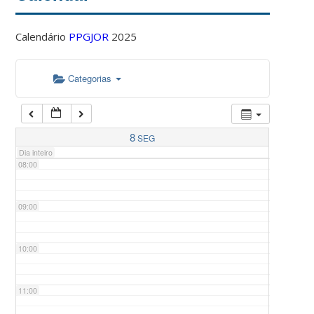
Calendário
PPGJOR
2025
05:00
Categorias
06:00
07:00
8
SEG
Dia inteiro
08:00
09:00
10:00
11:00