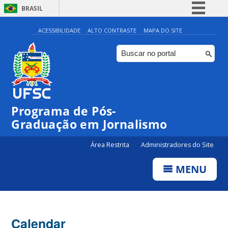
BRASIL
Simplifique!
ACESSIBILIDADE
ALTO CONTRASTE
MAPA DO SITE
Comunica BR
Participe
Acesso à informação
Legislação
00:00
Programa de Pós-
Canais
Graduação em Jornalismo
01:00
Área Restrita
Administradores do Site
02:00
MENU
03:00
Calendar
04:00