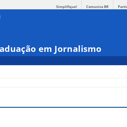
Simplifique!
Comunica BR
Parti
aduação em Jornalismo