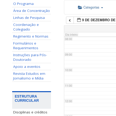
O Programa
Categorias
06:00
Área de Concentração
Linhas de Pesquisa
9 DE DEZEMBRO DE 
07:00
Coordenação e
Colegiado
Dia inteiro
Regimento e Normas
08:00
Formulários e
Requerimentos
Instruções para Pós-
09:00
Doutorado
Apoio a eventos
10:00
Revista Estudos em
Jornalismo e Mídia
11:00
ESTRUTURA
CURRICULAR
12:00
Disciplinas e créditos