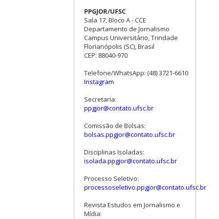
PPGJOR/UFSC
Sala 17, Bloco A - CCE
Departamento de Jornalismo
Campus Universitário, Trindade
Florianópolis (SC), Brasil
CEP: 88040-970
Telefone/WhatsApp: (48) 3721-6610
Instagram
Secretaria:
ppgjor@contato.ufsc.br
Comissão de Bolsas:
bolsas.ppgjor@contato.ufsc.br
Disciplinas Isoladas:
isolada.ppgjor@contato.ufsc.br
Processo Seletivo:
processoseletivo.ppgjor@contato.ufsc.br
Revista Estudos em Jornalismo e
Mídia: