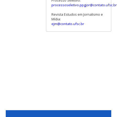
Processo Seletivo:
processoseletivo.ppgjor@contato.ufsc.br
Revista Estudos em Jornalismo e
Mídia:
ejm@contato.ufsc.br