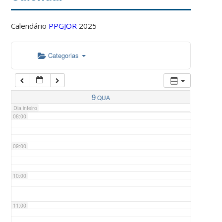
Calendário
PPGJOR
2025
05:00
Categorias
06:00
07:00
9
QUA
Dia inteiro
08:00
09:00
10:00
11:00