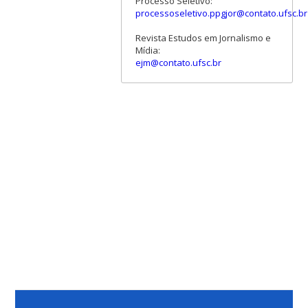
Processo Seletivo:
processoseletivo.ppgjor@contato.ufsc.br
Revista Estudos em Jornalismo e
Mídia:
ejm@contato.ufsc.br