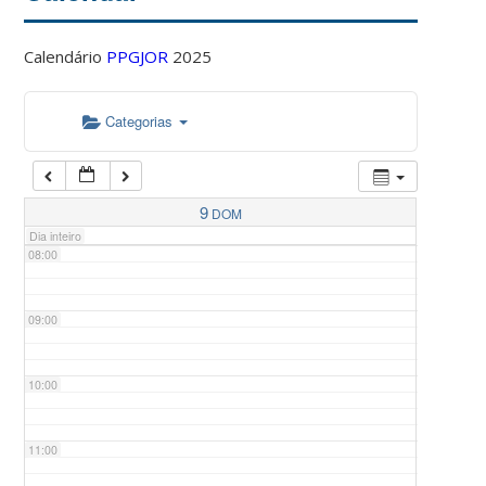
Calendário
PPGJOR
2025
05:00
Categorias
06:00
07:00
9
DOM
Dia inteiro
08:00
09:00
10:00
11:00