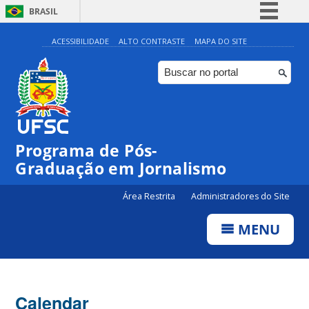
BRASIL
Simplifique!
ACESSIBILIDADE
ALTO CONTRASTE
MAPA DO SITE
Comunica BR
Participe
Acesso à informação
Legislação
00:00
Programa de Pós-
Canais
Graduação em Jornalismo
01:00
Área Restrita
Administradores do Site
02:00
MENU
03:00
Calendar
04:00