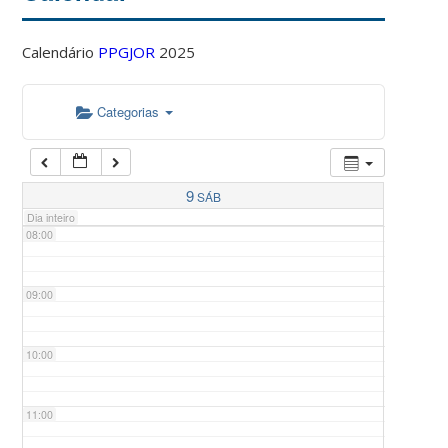
Calendário
PPGJOR
2025
05:00
Categorias
06:00
07:00
9
SÁB
Dia inteiro
08:00
09:00
10:00
11:00