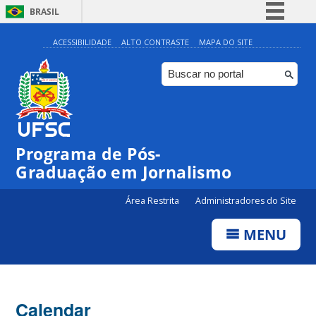
BRASIL
Simplifique!
ACESSIBILIDADE
ALTO CONTRASTE
MAPA DO SITE
Comunica BR
Participe
Acesso à informação
Legislação
00:00
Programa de Pós-
Canais
Graduação em Jornalismo
01:00
Área Restrita
Administradores do Site
02:00
MENU
03:00
Calendar
04:00