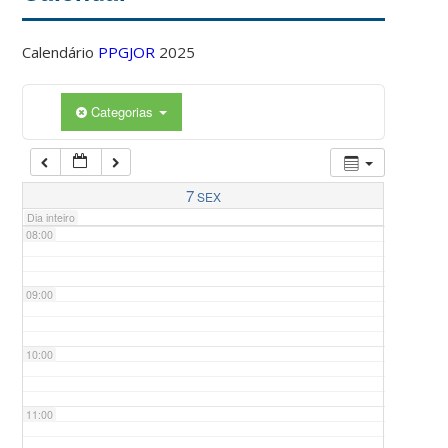
Calendário
PPGJOR
2025
05:00
Categorias
06:00
07:00
7
SEX
Dia inteiro
08:00
09:00
10:00
11:00