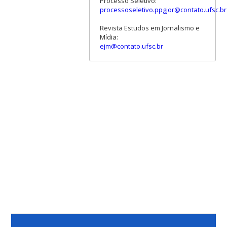
Processo Seletivo:
processoseletivo.ppgjor@contato.ufsc.br
Revista Estudos em Jornalismo e
Mídia:
ejm@contato.ufsc.br