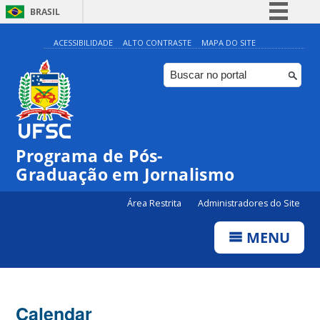
BRASIL
Simplifique!
ACESSIBILIDADE
ALTO CONTRASTE
MAPA DO SITE
Comunica BR
Participe
Acesso à informação
Legislação
00:00
Programa de Pós-
Canais
Graduação em Jornalismo
01:00
Área Restrita
Administradores do Site
02:00
MENU
03:00
Calendar
04:00