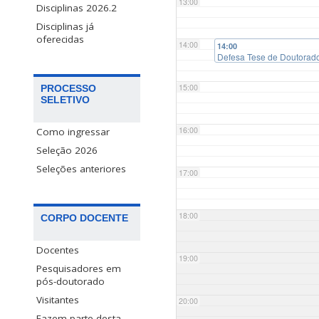
13:00
Disciplinas 2026.2
Disciplinas já
oferecidas
14:00
14:00
Defesa Tese de Doutorado
15:00
PROCESSO
SELETIVO
16:00
Como ingressar
Seleção 2026
Seleções anteriores
17:00
18:00
CORPO DOCENTE
Docentes
19:00
Pesquisadores em
pós-doutorado
Visitantes
20:00
Fazem parte desta