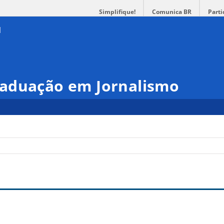
Simplifique!
Comunica BR
Parti
aduação em Jornalismo