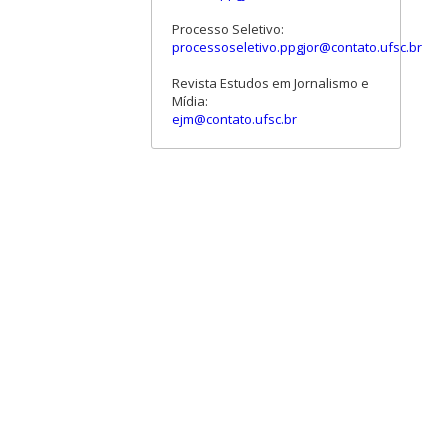
Processo Seletivo:
processoseletivo.ppgjor@contato.ufsc.br
Revista Estudos em Jornalismo e
Mídia:
ejm@contato.ufsc.br