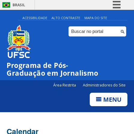
BRASIL
Simplifique!
ACESSIBILIDADE
ALTO CONTRASTE
MAPA DO SITE
Comunica BR
Participe
Acesso à informação
Legislação
00:00
Programa de Pós-
Canais
Graduação em Jornalismo
01:00
Área Restrita
Administradores do Site
02:00
MENU
03:00
Calendar
04:00