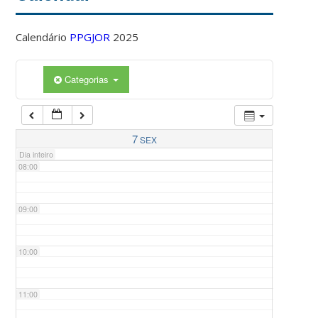
Calendário
PPGJOR
2025
05:00
Categorias
06:00
07:00
7
SEX
Dia inteiro
08:00
09:00
10:00
11:00