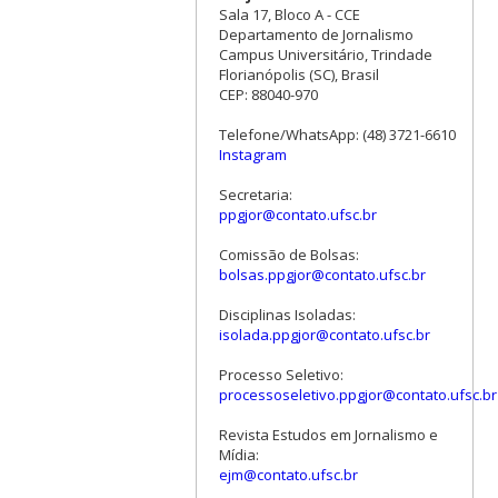
Sala 17, Bloco A - CCE
Departamento de Jornalismo
Campus Universitário, Trindade
Florianópolis (SC), Brasil
CEP: 88040-970
Telefone/WhatsApp: (48) 3721-6610
Instagram
Secretaria:
ppgjor@contato.ufsc.br
Comissão de Bolsas:
bolsas.ppgjor@contato.ufsc.br
Disciplinas Isoladas:
isolada.ppgjor@contato.ufsc.br
Processo Seletivo:
processoseletivo.ppgjor@contato.ufsc.br
Revista Estudos em Jornalismo e
Mídia:
ejm@contato.ufsc.br