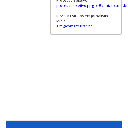
Processo Seletivo:
processoseletivo.ppgjor@contato.ufsc.br
Revista Estudos em Jornalismo e
Mídia:
ejm@contato.ufsc.br