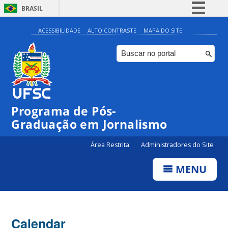
BRASIL
Simplifique!
ACESSIBILIDADE
ALTO CONTRASTE
MAPA DO SITE
Comunica BR
Participe
Acesso à informação
Legislação
00:00
Programa de Pós-
Canais
Graduação em Jornalismo
01:00
Área Restrita
Administradores do Site
02:00
MENU
03:00
Calendar
04:00