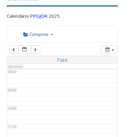
Calendário
PPGJOR
2025
05:00
Categorias
06:00
07:00
7
SEX
Dia inteiro
08:00
09:00
10:00
11:00