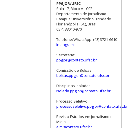
PPGJOR/UFSC
Sala 17, Bloco A - CCE
Departamento de Jornalismo
Campus Universitário, Trindade
Florianópolis (SC), Brasil
CEP: 88040-970
Telefone/WhatsApp: (48) 3721-6610
Instagram
Secretaria:
ppgjor@contato.ufsc.br
Comissão de Bolsas:
bolsas.ppgjor@contato.ufsc.br
Disciplinas Isoladas:
isolada.ppgjor@contato.ufsc.br
Processo Seletivo:
processoseletivo.ppgjor@contato.ufsc.br
Revista Estudos em Jornalismo e
Mídia:
ejm@contato.ufsc.br