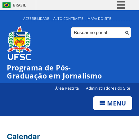
BRASIL
Simplifique!
ACESSIBILIDADE
ALTO CONTRASTE
MAPA DO SITE
Comunica BR
Participe
Acesso à informação
Legislação
Programa de Pós-
Canais
Graduação em Jornalismo
Área Restrita
Administradores do Site
MENU
Calendar