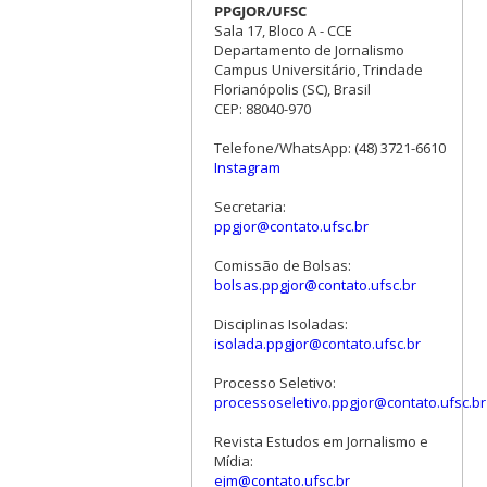
PPGJOR/UFSC
Sala 17, Bloco A - CCE
Departamento de Jornalismo
Campus Universitário, Trindade
Florianópolis (SC), Brasil
CEP: 88040-970
Telefone/WhatsApp: (48) 3721-6610
Instagram
Secretaria:
ppgjor@contato.ufsc.br
Comissão de Bolsas:
bolsas.ppgjor@contato.ufsc.br
Disciplinas Isoladas:
isolada.ppgjor@contato.ufsc.br
Processo Seletivo:
processoseletivo.ppgjor@contato.ufsc.br
Revista Estudos em Jornalismo e
Mídia:
ejm@contato.ufsc.br