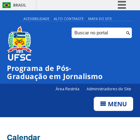
BRASIL
Simplifique!
ACESSIBILIDADE
ALTO CONTRASTE
MAPA DO SITE
Comunica BR
Participe
Acesso à informação
Legislação
Programa de Pós-
Canais
00:00
Graduação em Jornalismo
01:00
Área Restrita
Administradores do Site
MENU
02:00
03:00
Calendar