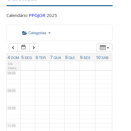
04:00
Calendário
PPGJOR
2025
05:00
Categorias
06:00
07:00
4
5
6
7
8
9
10
DOM
SEG
TER
QUA
QUI
SEX
SÁB
Dia
inteiro
08:00
09:00
10:00
11:00