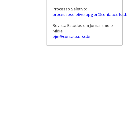
Processo Seletivo:
processoseletivo.ppgjor@contato.ufsc.br
Revista Estudos em Jornalismo e
Mídia:
ejm@contato.ufsc.br