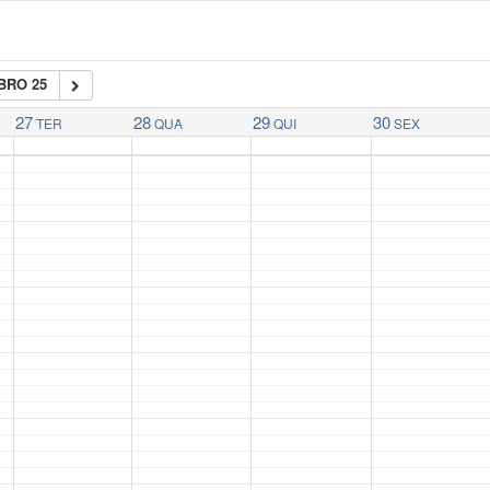
BRO 25
27
28
29
30
TER
QUA
QUI
SEX