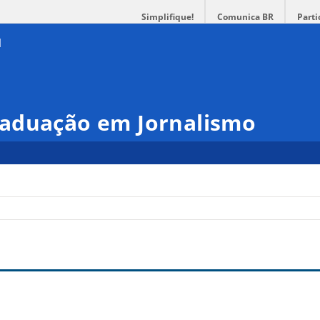
Simplifique!
Comunica BR
Parti
aduação em Jornalismo