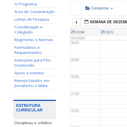
O Programa
Categorias
06:00
Área de Concentração
Linhas de Pesquisa
SEMANA DE DEZEM
07:00
Coordenação e
25
26
Colegiado
DOM
SEG
Dia inteiro
Regimento e Normas
08:00
Formulários e
Requerimentos
Instruções para Pós-
09:00
Doutorado
Apoio a eventos
10:00
Revista Estudos em
Jornalismo e Mídia
11:00
ESTRUTURA
CURRICULAR
12:00
Disciplinas e créditos