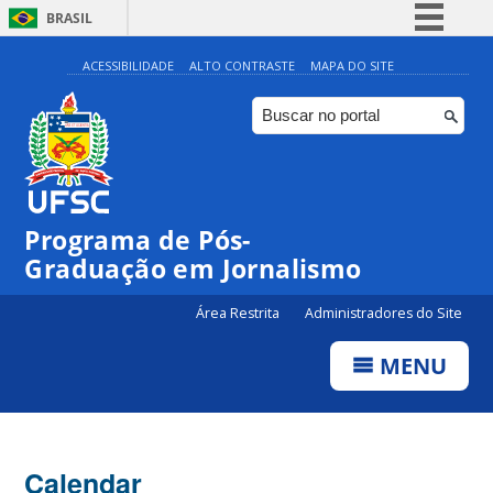
BRASIL
Simplifique!
ACESSIBILIDADE
ALTO CONTRASTE
MAPA DO SITE
Comunica BR
Participe
Acesso à informação
Legislação
Programa de Pós-
Canais
00:00
Graduação em Jornalismo
01:00
Área Restrita
Administradores do Site
MENU
02:00
03:00
Calendar