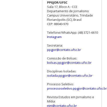
PPGJOR/UFSC
Sala 17, Bloco A - CCE
Departamento de Jornalismo
Campus Universitário, Trindade
Florianópolis (SC), Brasil
CEP: 88040-970
Telefone/WhatsApp: (48) 3721-6610
Instagram
Secretaria:
ppgjor@contato.ufsc.br
Comissão de Bolsas:
bolsas.ppgjor@contato.ufsc.br
Disciplinas Isoladas:
isolada.ppgjor@contato.ufsc.br
Processo Seletivo:
processoseletivo.ppgjor@contato.ufsc.br
Revista Estudos em Jornalismo e
Mídia:
ejm@contato.ufsc.br