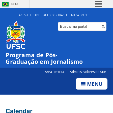
BRASIL
Simplifique!
ACESSIBILIDADE
ALTO CONTRASTE
MAPA DO SITE
Comunica BR
Participe
Acesso à informação
Legislação
Programa de Pós-
Canais
00:00
Graduação em Jornalismo
Área Restrita
Administradores do Site
01:00
MENU
02:00
03:00
Calendar