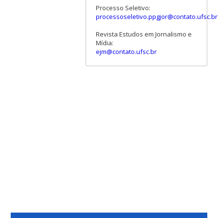
Processo Seletivo:
processoseletivo.ppgjor@contato.ufsc.br
Revista Estudos em Jornalismo e
Mídia:
ejm@contato.ufsc.br