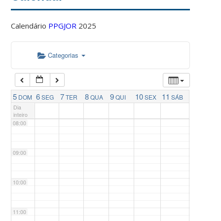
04:00
Calendário
PPGJOR
2025
05:00
Categorias
06:00
07:00
5
6
7
8
9
10
11
DOM
SEG
TER
QUA
QUI
SEX
SÁB
Dia
inteiro
08:00
09:00
10:00
11:00