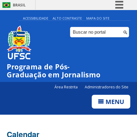
BRASIL
Simplifique!
ACESSIBILIDADE
ALTO CONTRASTE
MAPA DO SITE
Comunica BR
Participe
Acesso à informação
Legislação
Programa de Pós-
Canais
00:00
Graduação em Jornalismo
01:00
Área Restrita
Administradores do Site
MENU
02:00
03:00
Calendar