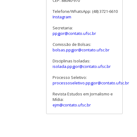
CEP: 88040-970
Telefone/WhatsApp: (48) 3721-6610
Instagram
Secretaria:
ppgjor@contato.ufsc.br
Comissão de Bolsas:
bolsas.ppgjor@contato.ufsc.br
Disciplinas Isoladas:
isolada.ppgjor@contato.ufsc.br
Processo Seletivo:
processoseletivo.ppgjor@contato.ufsc.br
Revista Estudos em Jornalismo e
Mídia:
ejm@contato.ufsc.br