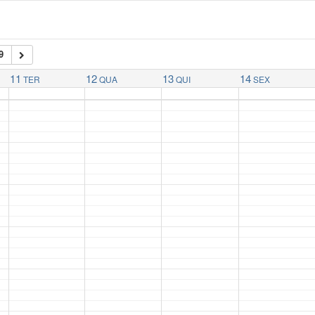
9
11
12
13
14
TER
QUA
QUI
SEX