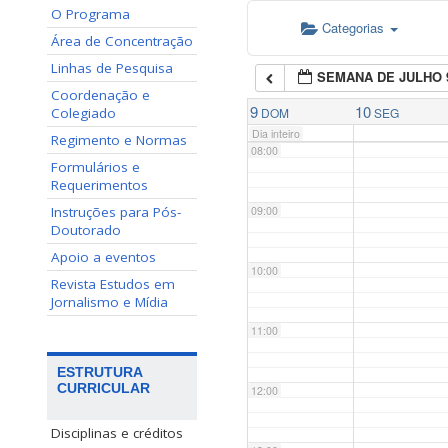
O Programa
Categorias
06:00
Área de Concentração
Linhas de Pesquisa
SEMANA DE JULHO 
07:00
Coordenação e
9
10
Colegiado
DOM
SEG
Dia inteiro
Regimento e Normas
08:00
Formulários e
Requerimentos
Instruções para Pós-
09:00
Doutorado
Apoio a eventos
10:00
Revista Estudos em
Jornalismo e Mídia
11:00
ESTRUTURA
CURRICULAR
12:00
Disciplinas e créditos