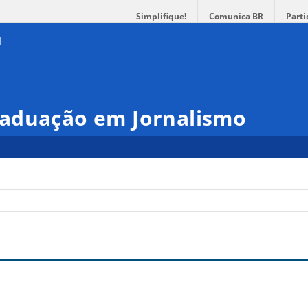
Simplifique!
Comunica BR
Parti
aduação em Jornalismo