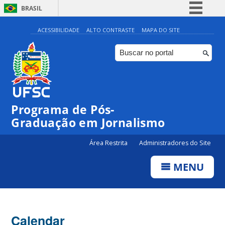
BRASIL
Simplifique!
ACESSIBILIDADE
ALTO CONTRASTE
MAPA DO SITE
Comunica BR
Participe
Acesso à informação
Legislação
Programa de Pós-
Canais
00:00
Graduação em Jornalismo
Área Restrita
Administradores do Site
01:00
MENU
02:00
03:00
Calendar