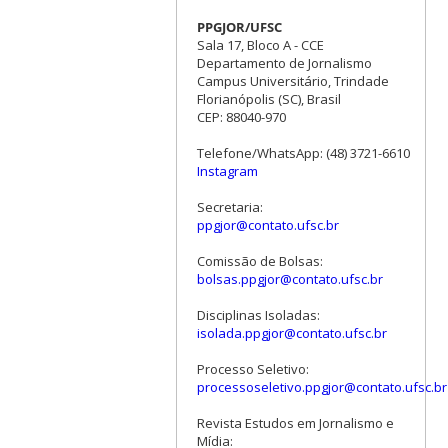
PPGJOR/UFSC
Sala 17, Bloco A - CCE
Departamento de Jornalismo
Campus Universitário, Trindade
Florianópolis (SC), Brasil
CEP: 88040-970
Telefone/WhatsApp: (48) 3721-6610
Instagram
Secretaria:
ppgjor@contato.ufsc.br
Comissão de Bolsas:
bolsas.ppgjor@contato.ufsc.br
Disciplinas Isoladas:
isolada.ppgjor@contato.ufsc.br
Processo Seletivo:
processoseletivo.ppgjor@contato.ufsc.br
Revista Estudos em Jornalismo e
Mídia: