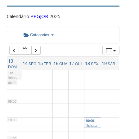
04:00
Calendário
PPGJOR
2025
05:00
Categorias
06:00
13
14
15
16
17
18
19
SEG
TER
QUA
QUI
SEX
SÁB
07:00
DOM
Dia
inteiro
08:00
09:00
10:00
10:00
Defesa
de
Disserta
11:00