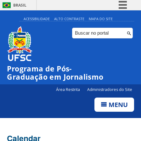
BRASIL
Simplifique!
ACESSIBILIDADE
ALTO CONTRASTE
MAPA DO SITE
Comunica BR
Participe
Acesso à informação
Legislação
Programa de Pós-
Canais
00:00
Graduação em Jornalismo
Área Restrita
Administradores do Site
01:00
MENU
02:00
03:00
Calendar