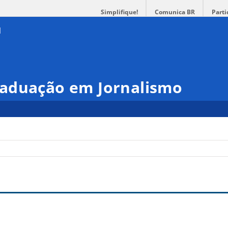
Simplifique!
Comunica BR
Parti
aduação em Jornalismo