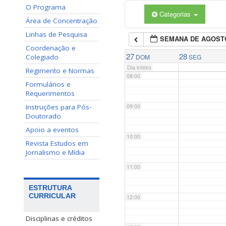
O Programa
Categorias
06:00
Área de Concentração
Linhas de Pesquisa
SEMANA DE AGOST
07:00
Coordenação e
27
28
Colegiado
DOM
SEG
Dia inteiro
Regimento e Normas
08:00
Formulários e
Requerimentos
Instruções para Pós-
09:00
Doutorado
Apoio a eventos
10:00
Revista Estudos em
Jornalismo e Mídia
11:00
ESTRUTURA
CURRICULAR
12:00
Disciplinas e créditos