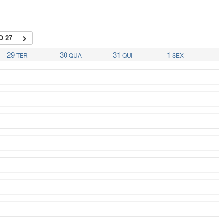
O 27
29
30
31
1
TER
QUA
QUI
SEX