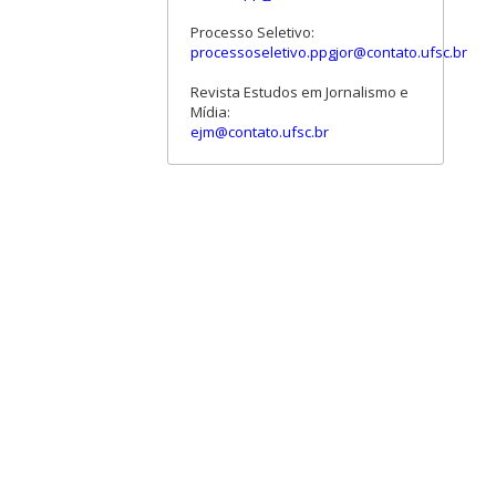
Processo Seletivo:
processoseletivo.ppgjor@contato.ufsc.br
Revista Estudos em Jornalismo e
Mídia:
ejm@contato.ufsc.br