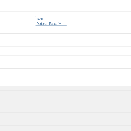
14:00
Defesa Tese: “A
legitimidade do
jornalismo contra
a parede:
intersecções entre
Teorias do
Jornalismo e
Teorias
Democráticas”