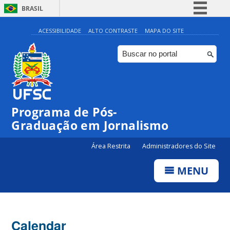
BRASIL
Simplifique!
ACESSIBILIDADE
ALTO CONTRASTE
MAPA DO SITE
Comunica BR
Participe
Acesso à informação
Legislação
Programa de Pós-
Canais
00:00
Graduação em Jornalismo
Área Restrita
Administradores do Site
01:00
MENU
02:00
03:00
Calendar