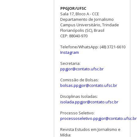
PPGJOR/UFSC
Sala 17, Bloco A - CCE
Departamento de Jornalismo
Campus Universitário, Trindade
Florianópolis (SC), Brasil
CEP: 88040-970
Telefone/WhatsApp: (48) 3721-6610
Instagram
Secretaria:
ppgjor@contato.ufsc.br
Comissão de Bolsas:
bolsas.ppgjor@contato.ufsc.br
Disciplinas Isoladas:
isolada.ppgjor@contato.ufsc.br
Processo Seletivo:
processoseletivo.ppgjor@contato.ufsc.br
Revista Estudos em Jornalismo e
Mídia: