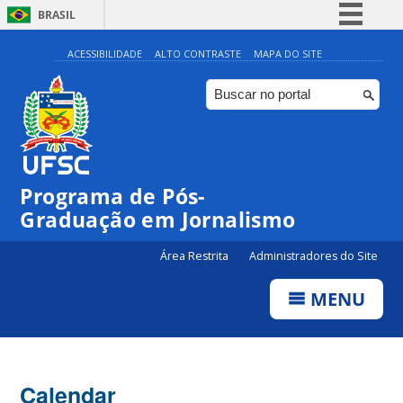
BRASIL
Simplifique!
ACESSIBILIDADE
ALTO CONTRASTE
MAPA DO SITE
Comunica BR
Participe
Acesso à informação
Legislação
Programa de Pós-
Canais
00:00
Graduação em Jornalismo
Área Restrita
Administradores do Site
01:00
MENU
02:00
03:00
Calendar