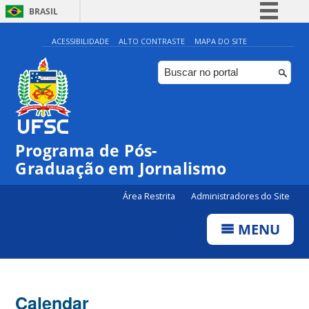
BRASIL
Simplifique!
ACESSIBILIDADE
ALTO CONTRASTE
MAPA DO SITE
Comunica BR
Participe
Acesso à informação
Legislação
Programa de Pós-
Canais
00:00
Graduação em Jornalismo
01:00
Área Restrita
Administradores do Site
MENU
02:00
03:00
Calendar