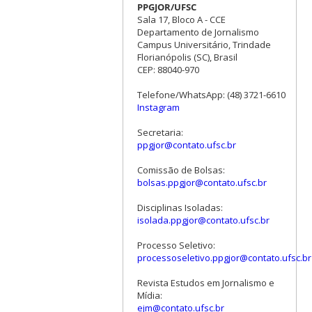
PPGJOR/UFSC
Sala 17, Bloco A - CCE
Departamento de Jornalismo
Campus Universitário, Trindade
Florianópolis (SC), Brasil
CEP: 88040-970
Telefone/WhatsApp: (48) 3721-6610
Instagram
Secretaria:
ppgjor@contato.ufsc.br
Comissão de Bolsas:
bolsas.ppgjor@contato.ufsc.br
Disciplinas Isoladas:
isolada.ppgjor@contato.ufsc.br
Processo Seletivo:
processoseletivo.ppgjor@contato.ufsc.br
Revista Estudos em Jornalismo e
Mídia:
ejm@contato.ufsc.br