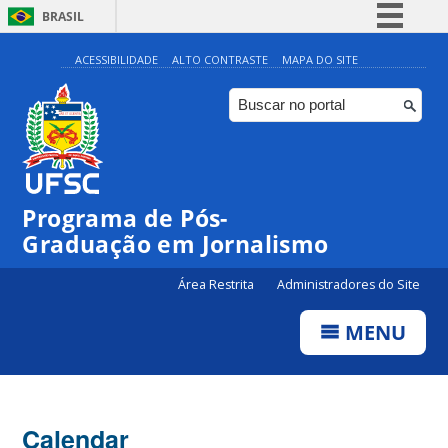
BRASIL
Simplifique!
ACESSIBILIDADE
ALTO CONTRASTE
MAPA DO SITE
Comunica BR
Participe
Acesso à informação
Legislação
Programa de Pós-
Canais
00:00
Graduação em Jornalismo
01:00
Área Restrita
Administradores do Site
MENU
02:00
03:00
Calendar